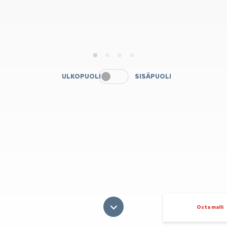
1
2
3
4
ULKOPUOLI
SISÄPUOLI
Osta malli