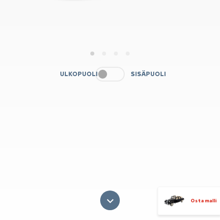
1
2
3
4
ULKOPUOLI
SISÄPUOLI
Osta malli