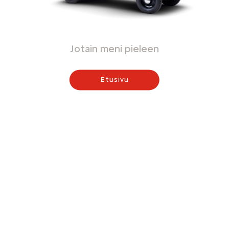
Jotain meni pieleen
Etusivu