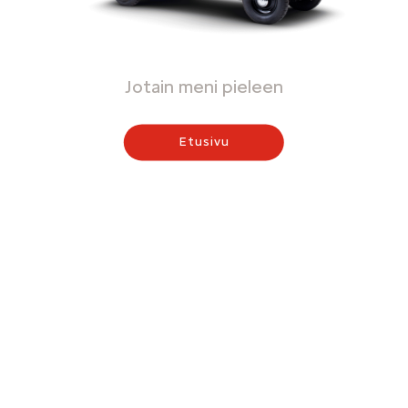
Jotain meni pieleen
Etusivu