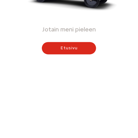
Jotain meni pieleen
Etusivu