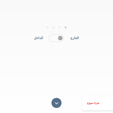
4
3
2
1
الخارج
الداخل
شراء نموذج