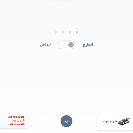
4
3
2
1
الخارج
الداخل
citroen.dz
المزيد من
شراء نموذج
التفاصيل على