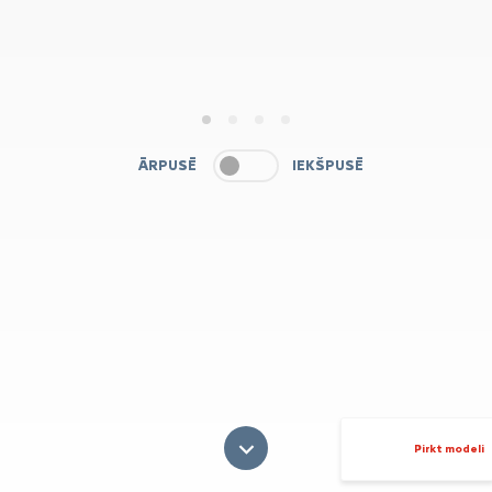
1
2
3
4
ĀRPUSĒ
IEKŠPUSĒ
Pirkt modeli