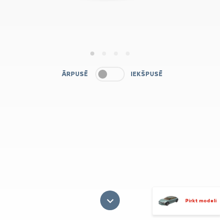
1
2
3
4
ĀRPUSĒ
IEKŠPUSĒ
Pirkt modeli