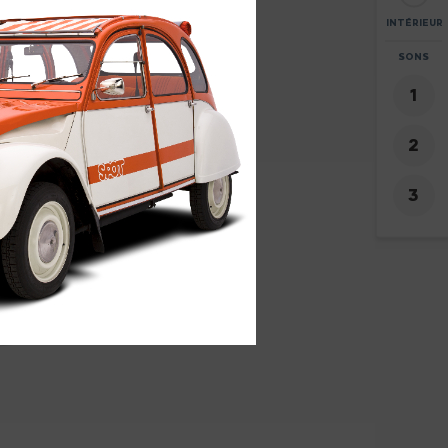
INTÉRIEUR
ZOOM
SONS
+
-
3