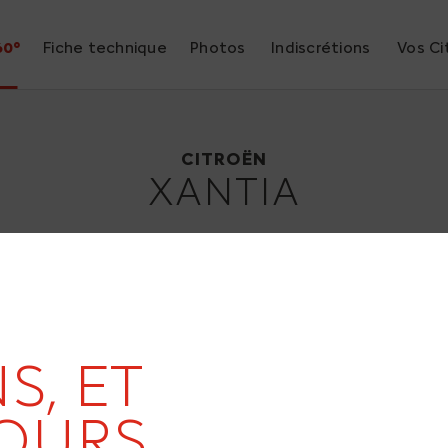
60°
Fiche technique
Photos
Indiscrétions
Vos Ci
Citroën Xantia
1993
CITROËN
XANTIA
S, ET
OURS