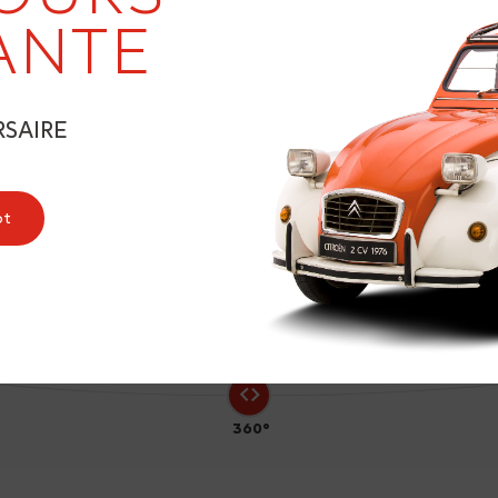
19
ANTE
RSAIRE
9
ot
360°