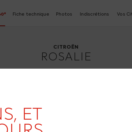
60°
Fiche technique
Photos
Indiscrétions
Vos Ci
Citroën Rosalie
1932
CITROËN
ROSALIE
19
S, ET
OURS