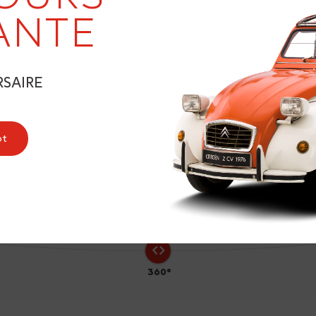
ANTE
RSAIRE
3
ot
360°