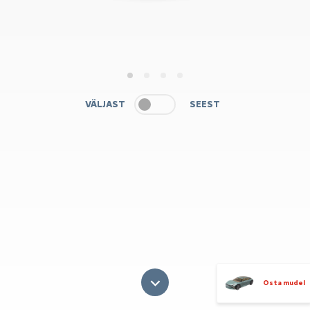
1
2
3
4
VÄLJAST
SEEST
Osta mudel