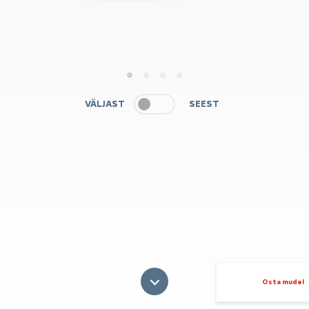
1
2
3
4
VÄLJAST
SEEST
Osta mudel