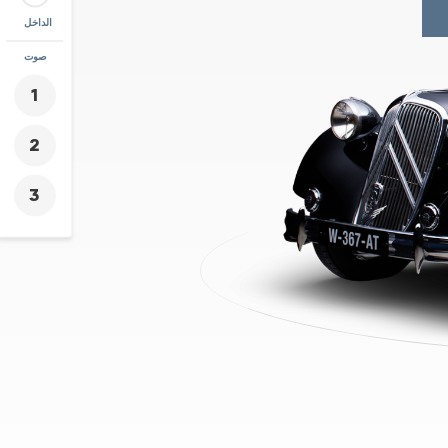
الداخل
زووم
صوت
+
-