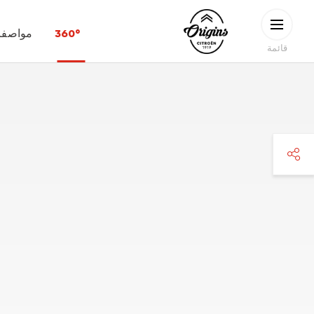
Skip to main conten
CITROËN
360°
مواصفات
ORIGINS
قائمة
faceboo
twitte
pinteres