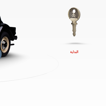
8
البداية