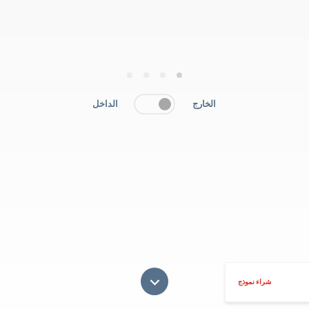
4
3
2
1
الخارج
الداخل
شراء نموذج