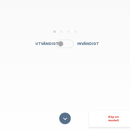
1
2
3
4
UTVÄNDIGT
INVÄNDIGT
Köp en
modell