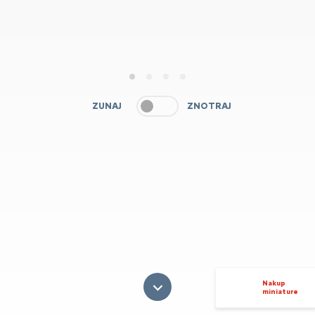
1
2
3
4
ZUNAJ
ZNOTRAJ
Nakup
miniature