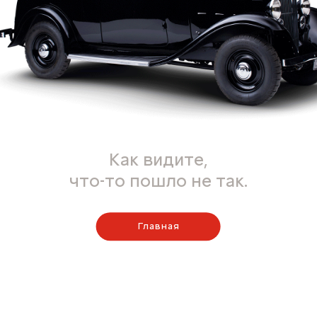
Как видите,
что-то пошло не так.
Главная