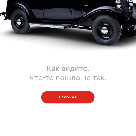
Как видите,
что-то пошло не так.
Главная