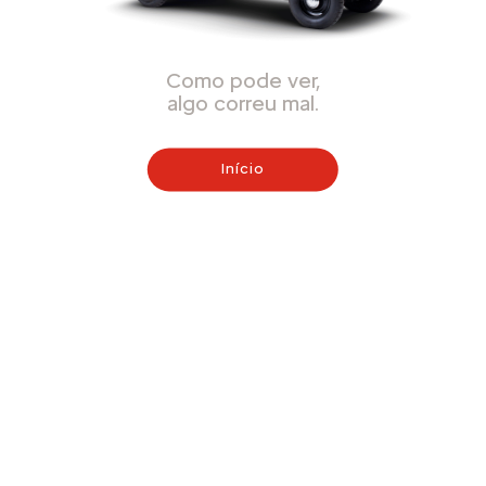
Como pode ver,
algo correu mal.
Início