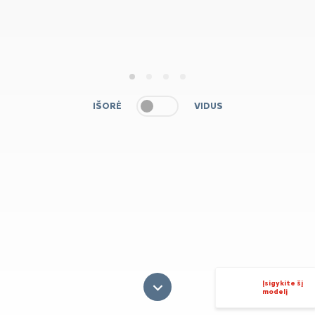
1
2
3
4
IŠORĖ
VIDUS
Įsigykite šį
modelį