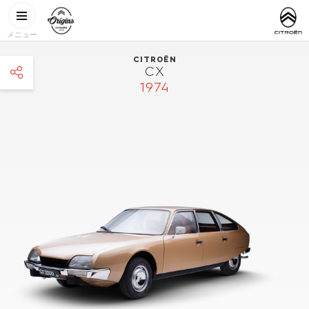
メインコンテンツに移動
CITROËN
http://www.
ORIGINS
メニュー
CITROËN
CX
1974
facebook
twitter
pinterest