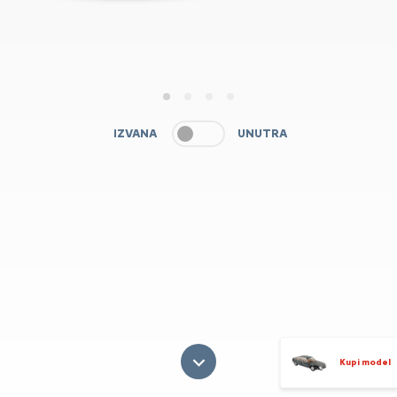
1
2
3
4
IZVANA
UNUTRA
Kupi model