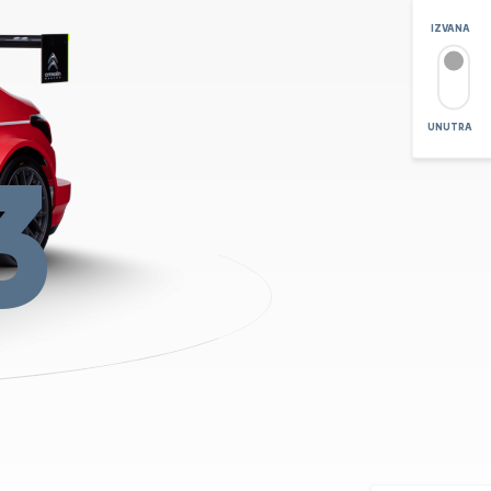
IZVANA
UNUTRA
3
POVEĆAJ
+
-