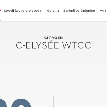
°
Specifikacije proizvoda
Galerija
Zanimljive činjenice
VAŠ
Citroën C-Elysée WTCC
2013
CITROËN
C-ELYSÉE WTCC