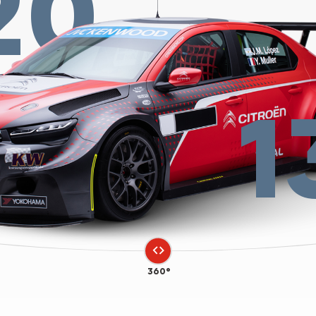
20
1
360°