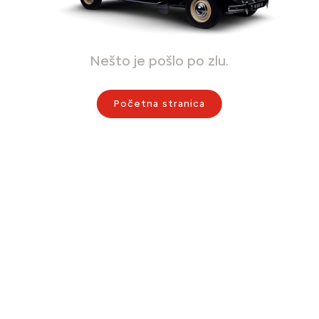
Nešto je pošlo po zlu.
Početna stranica