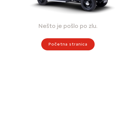
Nešto je pošlo po zlu.
Početna stranica