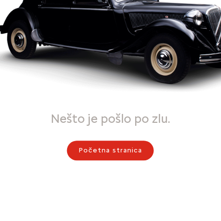
Nešto je pošlo po zlu.
Početna stranica