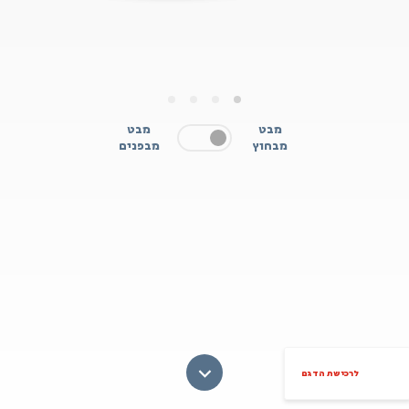
4
3
2
1
מבט
מבט
מבחוץ
מבפנים
לרכישת הדגם