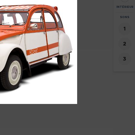
INTÉRIEUR
ZOOM
SONS
+
-
6