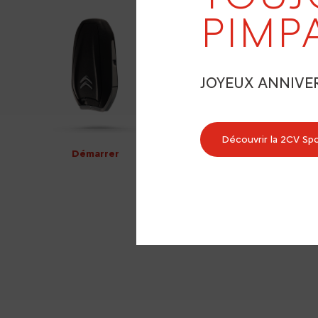
PIMP
JOYEUX ANNIVE
Découvrir la 2CV Sp
Démarrer