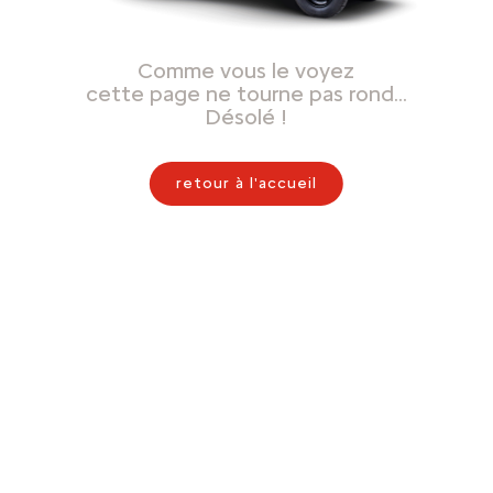
Comme vous le voyez
cette page ne tourne pas rond…
Désolé !
retour à l'accueil