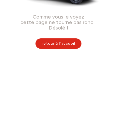
Comme vous le voyez
cette page ne tourne pas rond…
Désolé !
retour à l'accueil