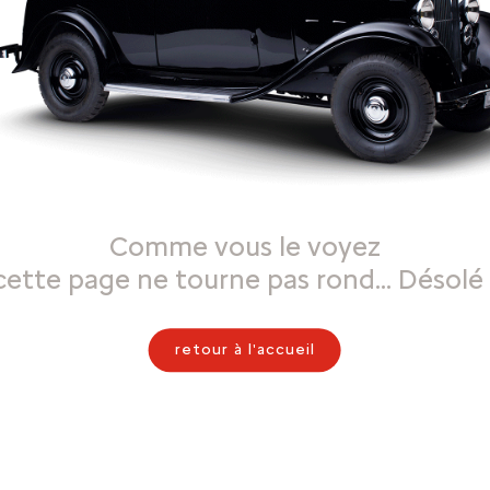
Comme vous le voyez
cette page ne tourne pas rond… Désolé 
retour à l'accueil