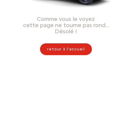
Comme vous le voyez
cette page ne tourne pas rond…
Désolé !
retour à l'accueil