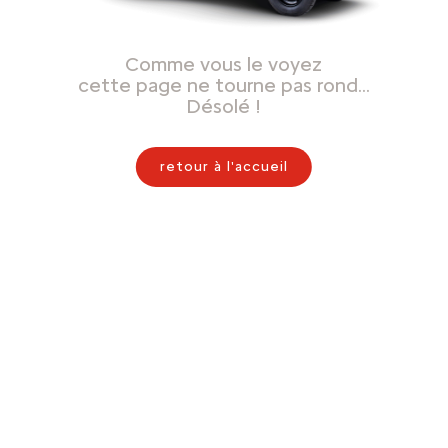
Comme vous le voyez
cette page ne tourne pas rond…
Désolé !
retour à l'accueil