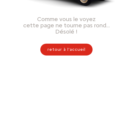
Comme vous le voyez
cette page ne tourne pas rond…
Désolé !
retour à l'accueil