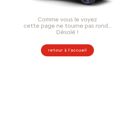
Comme vous le voyez
cette page ne tourne pas rond…
Désolé !
retour à l'accueil