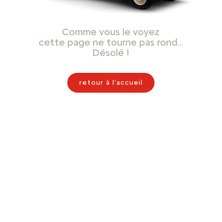
Comme vous le voyez
cette page ne tourne pas rond…
Désolé !
retour à l'accueil