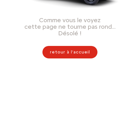
Comme vous le voyez
cette page ne tourne pas rond…
Désolé !
retour à l'accueil