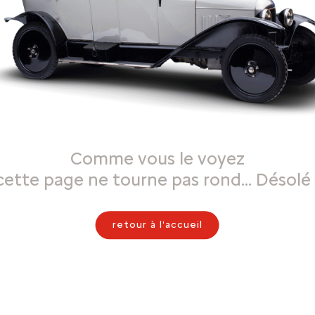
Comme vous le voyez
cette page ne tourne pas rond… Désolé 
retour à l'accueil