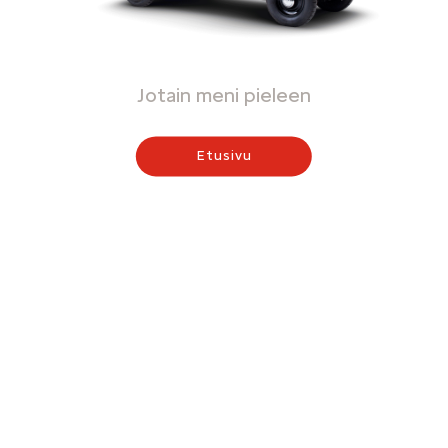
Jotain meni pieleen
Etusivu