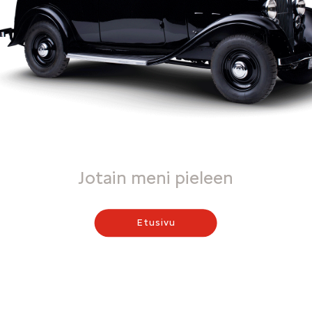
Jotain meni pieleen
Etusivu