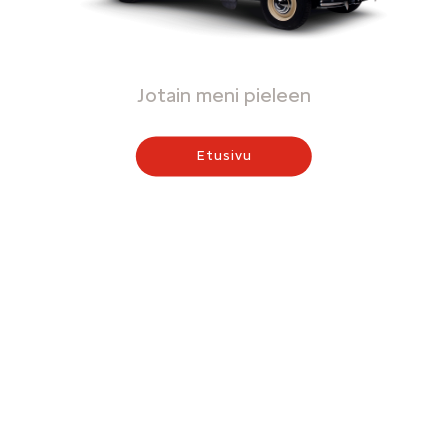
Jotain meni pieleen
Etusivu