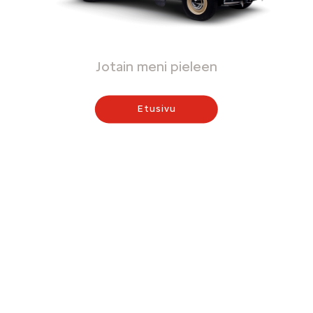
Jotain meni pieleen
Etusivu