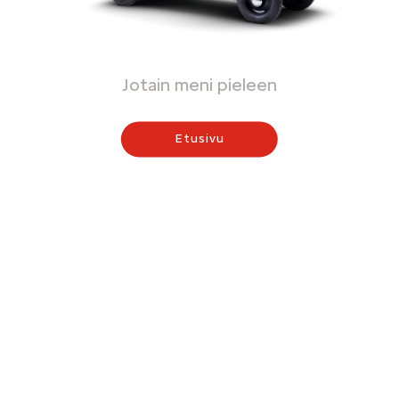
Jotain meni pieleen
Etusivu