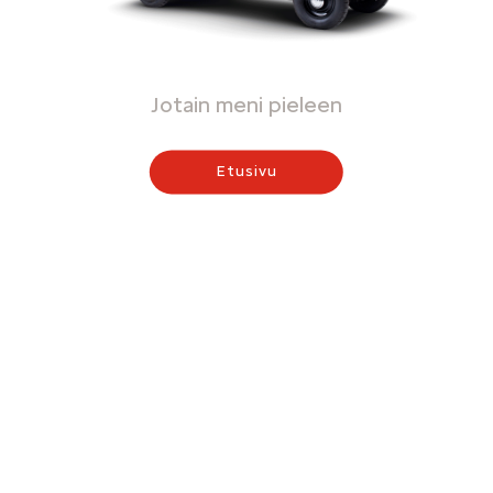
Jotain meni pieleen
Etusivu