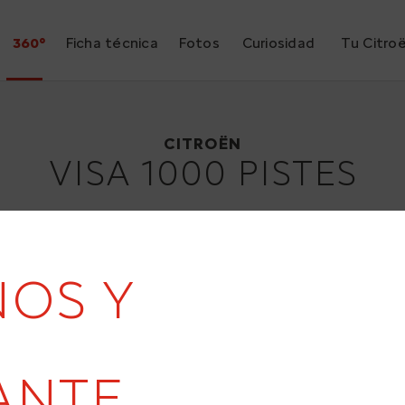
360°
Ficha técnica
Fotos
Curiosidad
Tu Citro
Citroën Visa 1000 Pistes
1983
CITROËN
VISA 1000 PISTES
ÑOS Y
ANTE