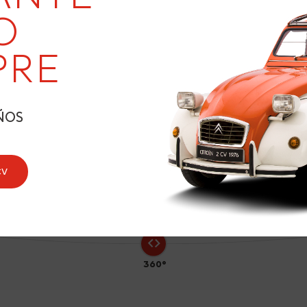
19
O
PRE
8
ÑOS
CV
360°