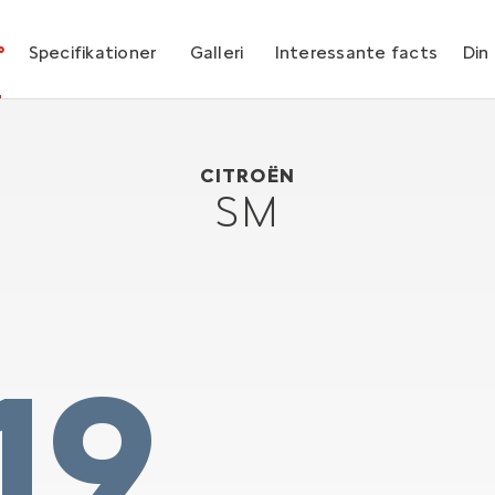
°
Specifikationer
Galleri
Interessante facts
Din
Citroën SM
1970
CITROËN
SM
19