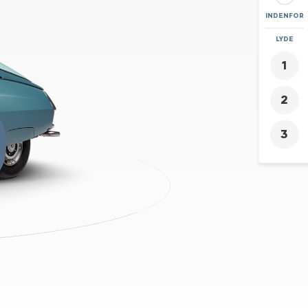
INDENFOR
ZOOM
LYDE
+
0
-