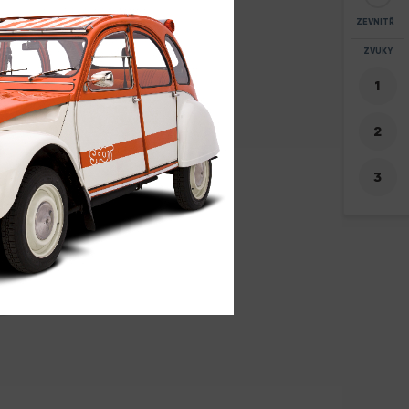
ZEVNITŘ
ZOOM
ZVUKY
+
-
4