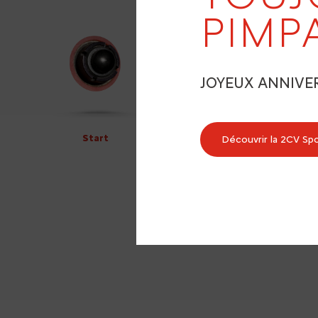
PIMP
JOYEUX ANNIVE
Start
Découvrir la 2CV Sp